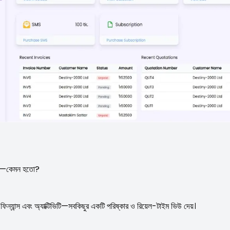
যেত—কেমন হতো?
ন্স এবং অ্যাক্টিভিটি—সবকিছুর একটি পরিষ্কার ও রিয়েল-টাইম ভিউ দেয়।