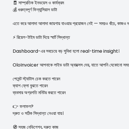
🧾 সাম্প্রতিক ইনভয়েস ও কার্যক্রম
💰 গুরুত্বপূর্ণ ফিন্যান্সিয়াল ডাটা
এতে করে আলাদা আলাদা জায়গায় যাওয়ার প্রয়োজন নেই — সময়ও বাঁচে, কাজও দ্
⚡ রিয়েল-টাইম ডাটা দিয়ে স্মার্ট সিদ্ধান্ত
Dashboard-এর সবচেয়ে বড় সুবিধা হলো real-time insight।
OloInvoicer আপনাকে লাইভ ডাটা অ্যাক্সেস দেয়, যাতে আপনি যেকোনো সময়
পেমেন্ট স্ট্যাটাস চেক করতে পারেন
ক্যাশ ফ্লো বুঝতে পারেন
ব্যবসার অগ্রগতি মনিটর করতে পারেন
👉 ফলাফল?
দ্রুত ও সঠিক সিদ্ধান্ত নেওয়া যায়।
🧭 সহজ নেভিগেশন, দ্রুত কাজ